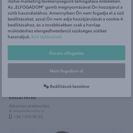
illetve marketing tevékenységünk támogatása érdekében.
Az „ELFOGADOM” gomb megnyomásával Ön hozzájárul a
sütik használatához. Amennyiben Ön nem fogadja el a süti
beállításokat, azzal Ön nem adja hozzájárulását a cookie-k
beállításához, és a továbbiakban csak a honlap
működéshez elengedhetetlenül szükséges sütiket
használjuk.
Süti tájékoztató
Összes elfogadás
Nem fogadom el
Beállítások kezelése
KÁLLAI PÉTER
Alkatrész értékesítés
oetoyota@emilfrey.hu
+36 1 470 90 22