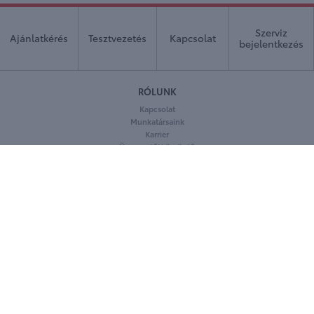
Szerviz
Ajánlatkérés
Tesztvezetés
Kapcsolat
bejelentkezés
RÓLUNK
Kapcsolat
Munkatársaink
Karrier
Ügyvezetői köszöntő
Cégbemutató
KÖVESSEN MINKET