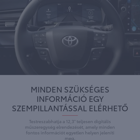
MINDEN SZÜKSÉGES
INFORMÁCIÓ EGY
SZEMPILLANTÁSSAL ELÉRHETŐ
Testreszabhatja a 12,3" teljesen digitális
műszeregység elrendezését, amely minden
fontos információt egyetlen helyen jeleníti
meg.