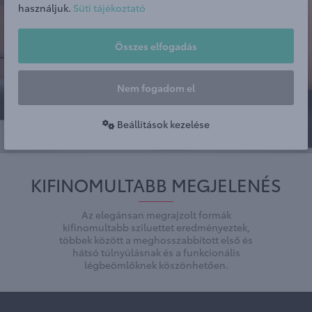
használjuk.
Süti tájékoztató
Összes elfogadás
Nem fogadom el
Beállítások kezelése
KIFINOMULTABB MEGJELENÉS
Az elegánsan megrajzolt formák
kifinomultabb sziluettet eredményeztek,
többek között a meghosszabbított első és
hátsó túlnyúlásnak és a funkcionális
légbeömlőknek köszönhetően.