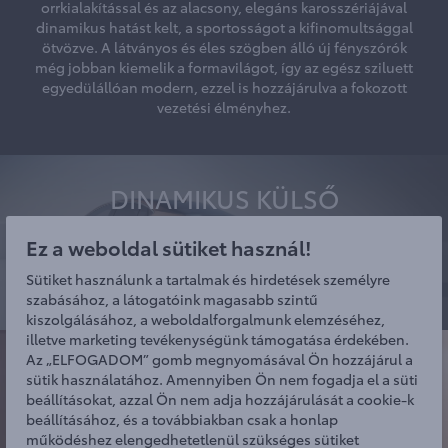
orrkialakítással és az alacsony, elegáns karosszériájával
dinamikus hatást kelt, a sportosságot a kifinomultsággal
ötvözve. A látványos és éles szögben álló új fényszórók
még jobban kiemelik a formavilágot, így az egész sziluett
egyedülállóan modern, ezzel is hozzájárulva a fokozott
vezetési élményhez.
DINAMIKUS KÜLSŐ
A Camry erőtől duzzadó, karakteres vonalvezetését
Ez a weboldal sütiket használ!
a karosszéria és a tető hátsó részének
alacsonyabbra húzása határozza meg, ami kétség
Sütiket használunk a tartalmak és hirdetések személyre
kívül magabiztos benyomást kelt.
szabásához, a látogatóink magasabb szintű
kiszolgálásához, a weboldalforgalmunk elemzéséhez,
illetve marketing tevékenységünk támogatása érdekében.
Az „ELFOGADOM” gomb megnyomásával Ön hozzájárul a
sütik használatához. Amennyiben Ön nem fogadja el a süti
beállításokat, azzal Ön nem adja hozzájárulását a cookie-k
beállításához, és a továbbiakban csak a honlap
működéshez elengedhetetlenül szükséges sütiket