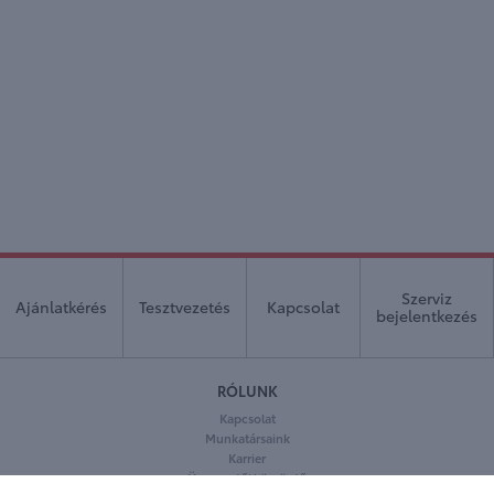
Szerviz
Ajánlatkérés
Tesztvezetés
Kapcsolat
bejelentkezés
RÓLUNK
Kapcsolat
Munkatársaink
Karrier
Ügyvezetői köszöntő