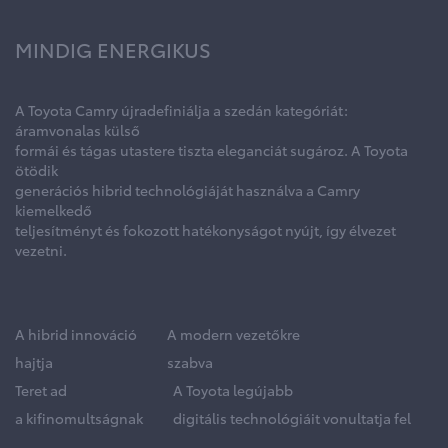
MINDIG ENERGIKUS
A Toyota Camry újradefiniálja a szedán kategóriát:
áramvonalas külső
formái és tágas utastere tiszta eleganciát sugároz. A Toyota
ötödik
generációs hibrid technológiáját használva a Camry
kiemelkedő
teljesítményt és fokozott hatékonyságot nyújt, így élvezet
vezetni.
A hibrid innováció
A modern vezetőkre
hajtja
szabva
Teret ad
A Toyota legújabb
a kifinomultságnak
digitális technológiáit vonultatja fel