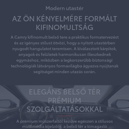
Modern utastér
AZ ÖN KÉNYELMÉRE FORMÁLT
KIFINOMULTSÁG
A Camry kifinomult belső tere a praktikus formatervezést
és az igényes stílust ötvözi, hogy a nyitott utastérben
nyugodt hangulatot teremtsen. A kiválasztott kárpitok,
anyagok és felületek harmonikusan illeszkednek
egymáshoz, miközben a legkorszerűbb biztonsági
technológiák látványos formavilágba ágyazva nyújtanak
segítséget minden utazás során.
ELEGÁNS BELSŐ TÉR
PRÉMIUM
SZOLGÁLTATÁSOKKAL
A prémium műszerfaltól kezdve egészen a stílusos
multimédia kijelzőig, a belső tér a kimagasló