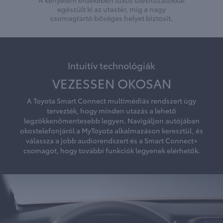
A kényelem érdekében luxus üléshuzatokkal
egészült ki az utastér, míg a nagy
csomagtartó bőséges helyet biztosít.
Intuitív technológiák
VEZESSEN OKOSAN
A Toyota Smart Connect multimédiás rendszert úgy
tervezték, hogy minden utazás a lehető
legzökkenőmentesebb legyen. Navigáljon autójában
okostelefonjáról a MyToyota alkalmazáson keresztül, és
válassza a jobb audiorendszert és a Smart Connect+
csomagot, hogy további funkciók legyenek elérhetők.