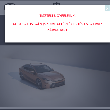
×
Toggl
TISZTELT ÜGYFELEINK!
AUGUSZTUS 8-ÁN (SZOMBAT) ÉRTÉKESÍTÉS ÉS SZERVIZ
Kifinomult innováció
ZÁRVA TART.
ISMERJE MEG AZ ÚJ TOYOTA CAMRY-T