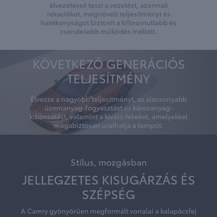
élvezetessé teszi a vezetést, azonnali
rekaciókat, megnövelt teljesítményt és
hatékonyságot biztosít a kifinomultabb és
csendesebb működés mellett.
KÖVETKEZŐ GENERÁCIÓS
TELJESÍTMÉNY
Élvezze a nagyobb teljesítményt, az alacsonyabb
üzemanyag-fogyasztást és károsanyag-
kibocsátást, valamint a kiváló fékeket, amelyekkel
magabiztosan uralhatja a tempót.
Stílus, mozgásban
JELLEGZETES KISUGÁRZÁS ÉS
SZÉPSÉG
A Camry gyönyörűen megformált vonalai a kalapácsfej