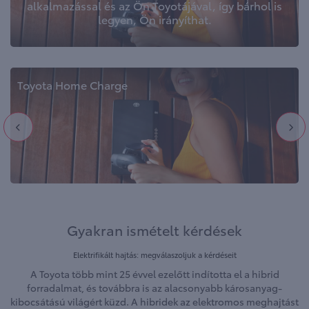
alkalmazással és az Ön Toyotájával, így bárhol is
legyen, Ön irányíthat.
Toyota Home Charge
Gyakran ismételt kérdések
Elektrifikált hajtás: megválaszoljuk a kérdéseit
A Toyota több mint 25 évvel ezelőtt indította el a hibrid
forradalmat, és továbbra is az alacsonyabb károsanyag-
kibocsátású világért küzd. A hibridek az elektromos meghajtást