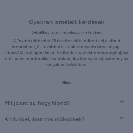
Gyakran ismételt kérdések
Elektrifikált hajtás: megválaszoljuk a kérdéseit
A Toyota több mint 25 évvel ezelőtt indította el a hibrid
forradalmat, és továbbra is az alacsonyabb károsanyag-
kibocsátású világért küzd. A hibridek az elektromos meghajtást
erős benzinmotorokkal kombinálják a könnyed teljesítmény és
kényelem érdekében.
Hibrid
Mit jelent az, hogy hibrid?
A hibridek árammal működnek?