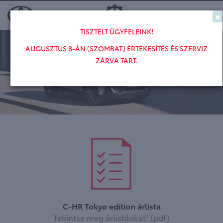
×
Toggl
TISZTELT ÜGYFELEINK!
AUGUSZTUS 8-ÁN (SZOMBAT) ÉRTÉKESÍTÉS ÉS SZERVIZ
ZÁRVA TART.
C-HR Tokyo edition árlista
Tekintse meg árlistánkat! (pdf)