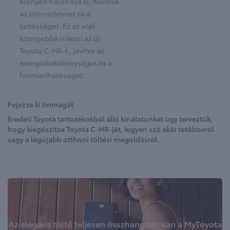
előnyeit használja ki, növelve
az ütésvédelmet és a
tartósságot. Ez az acél
könnyebbé is teszi az új
Toyota C-HR-t , javítva az
energiahatékonyságot és a
fenntarthatóságot.
Fejezze ki önmagát
Eredeti Toyota tartozékokból álló kínálatunkat úgy terveztük,
hogy kiegészítse Toyota C-HR-jét, legyen szó akár tetőboxról
vagy a legújabb otthoni töltési megoldásról.
Az elegáns töltő teljesen összhangban van a MyToyota