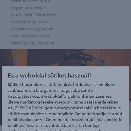
kezében akkor is, ha
éppen messze jár
járművétől. Ellenőrizze
autóját, zárja be az
ajtókat vagy éppen az
ablakokat távolról a
telefonja segítségével.
Ez a weboldal sütiket használ!
Sütiket használunk a tartalmak és hirdetések személyre
szabásához, a látogatóink magasabb szintű
kiszolgálásához, a weboldalforgalmunk elemzéséhez,
illetve marketing tevékenységünk támogatása érdekében.
Az „ELFOGADOM” gomb megnyomásával Ön hozzájárul a
sütik használatához. Amennyiben Ön nem fogadja el a süti
beállításokat, azzal Ön nem adja hozzájárulását a cookie-k
beállításához, és a továbbiakban csak a honlap
működéshez elengedhetetlenül szükséges sütiket