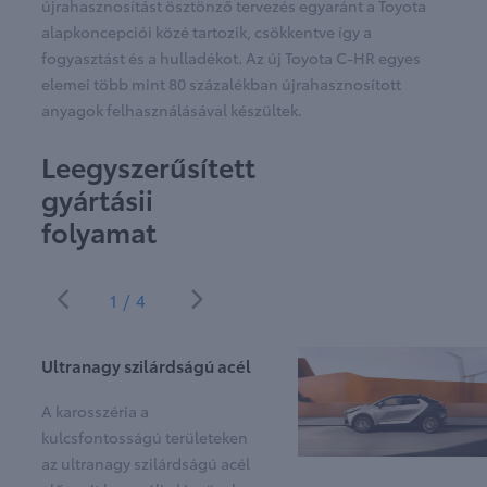
újrahasznosítást ösztönző tervezés egyaránt a Toyota
alapkoncepciói közé tartozik, csökkentve így a
fogyasztást és a hulladékot. Az új Toyota C-HR egyes
elemei több mint 80 százalékban újrahasznosított
anyagok felhasználásával készültek.
Leegyszerűsített
gyártásii
folyamat
1/4
Ultranagy szilárdságú acél
A karosszéria a
kulcsfontosságú területeken
az ultranagy szilárdságú acél