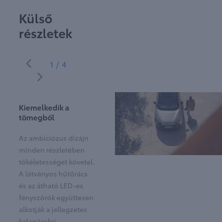
Külső
részletek
1/4
Kiemelkedik a
tömegből
Az ambiciózus dizájn
minden részletében
tökéletességet követel.
A látványos hűtőrács
és az átható LED-es
fényszórók együttesen
alkotják a jellegzetes
kalapácsfej