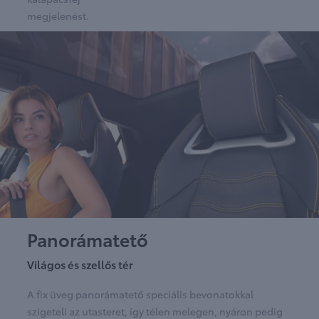
megjelenést.
Panorámatető
Világos és szellős tér
A fix üveg panorámatető speciális bevonatokkal
szigeteli az utasteret, így télen melegen, nyáron pedig