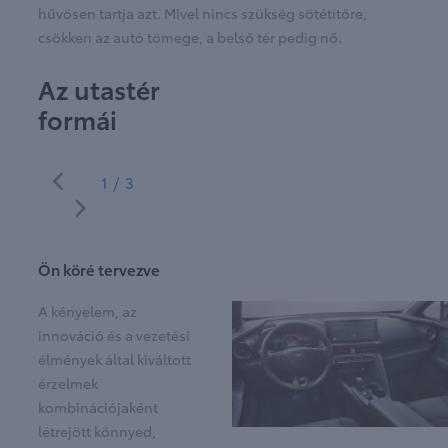
hűvösen tartja azt. Mivel nincs szükség sötétítőre,
csökken az autó tömege, a belső tér pedig nő.
Az utastér
formái
1/3
Ön köré tervezve
A kényelem, az
innováció és a vezetési
élmények által kiváltott
érzelmek
kombinációjaként
létrejött könnyed,