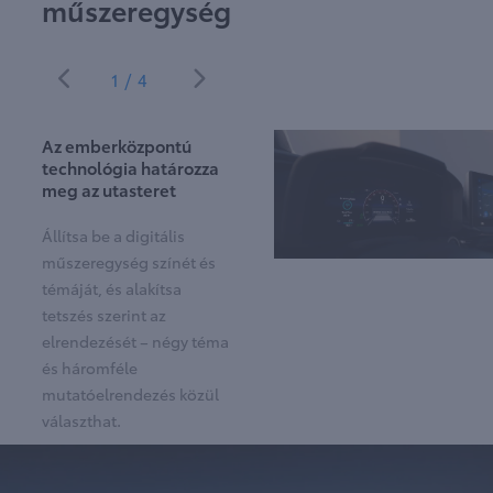
műszeregység
1/4
Az emberközpontú
technológia határozza
meg az utasteret
Állítsa be a digitális
műszeregység színét és
témáját, és alakítsa
tetszés szerint az
elrendezését – négy téma
és háromféle
mutatóelrendezés közül
választhat.