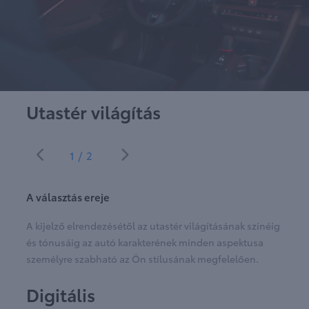
Utastér világítás
1/2
A választás ereje
A kijelző elrendezésétől az utastér világításának színéig
és tónusáig az autó karakterének minden aspektusa
személyre szabható az Ön stílusának megfelelően.
Digitális