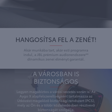
HANGOSÍTSA FEL A ZENÉT!
Akár munkába tart, akár esti programra
indul, a JBL prémium audiorendszere**
dinamikus zenei élményt garantál.
A VÁROSBAN IS
BIZTONSÁGOS
Legyen magabiztos a városi vezetés során is! Az
Aygo X alapfelszereltségként tartalmazza az
Ütközést megelőző biztonsági rendszert (PCS),
mely az Ön és a többi közlekedésben résztvevő
biztonságát szolgálja.