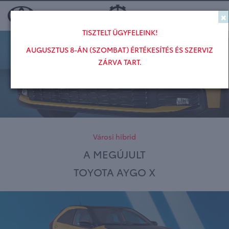
×
Toggl
TISZTELT ÜGYFELEINK!
AUGUSZTUS 8-ÁN (SZOMBAT) ÉRTÉKESÍTÉS ÉS SZERVIZ
ZÁRVA TART.
Városi hibrid
A MEGÚJULT
TOYOTA AYGO X