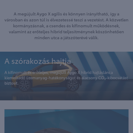
A megújult Aygo X agilis és könnyen irányítható, így a
városban és azon túl is élvezetessé teszi a vezetést. A közvetlen
kormányzásnak, a csendes és kifinomult működésnek,
valamint az erőteljes hibrid teljesítménynek köszönhetően
minden utca a játszóterévé válik.
A szórakozás hajtja
A kifinomult és erőteljes, megújult Aygo X hibrid hajtáslánca
kiemelkedő üzemanyag-hatékonyságot és alacsony CO₂-kibocsátást
biztosít.