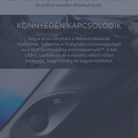
és online vezetési élményt nyújt.
KÖNNYEDÉN KAPCSOLÓDIK
Vegye át az irányítást a felhasználóbarát
kijelzőkkel, beleértve a 7" digitális műszeregységet
és a 10,5" multimédiás érintőképernyőt**. A két
USB-C csatlakozó és a vezeték nélküli töltés
biztosítja, hogy mindig fel legyen töltődve.