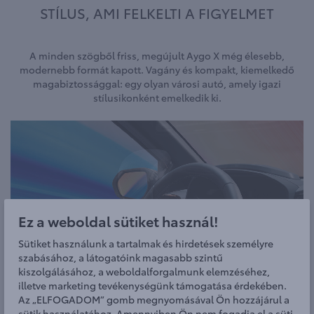
STÍLUS, AMI FELKELTI A FIGYELMET
A minden szögből friss, megújult Aygo X még élesebb,
modernebb formát kapott. Vagány és kompakt, kiemelkedő
magabiztossággal: egy olyan városi autó, amely igazi
stílusikonként emelkedik ki.
Ez a weboldal sütiket használ!
Sütiket használunk a tartalmak és hirdetések személyre
szabásához, a látogatóink magasabb szintű
kiszolgálásához, a weboldalforgalmunk elemzéséhez,
illetve marketing tevékenységünk támogatása érdekében.
Az „ELFOGADOM” gomb megnyomásával Ön hozzájárul a
sütik használatához. Amennyiben Ön nem fogadja el a süti