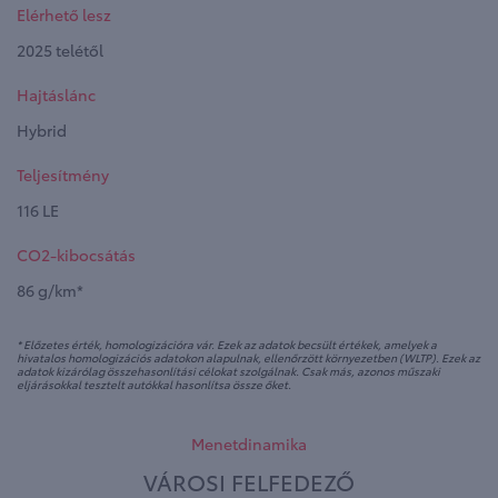
Elérhető lesz
2025 telétől
Hajtáslánc
Hybrid
Teljesítmény
116 LE
CO2-kibocsátás
86 g/km*
* Előzetes érték, homologizációra vár. Ezek az adatok becsült értékek, amelyek a
hivatalos homologizációs adatokon alapulnak, ellenőrzött környezetben (WLTP). Ezek az
adatok kizárólag összehasonlítási célokat szolgálnak. Csak más, azonos műszaki
eljárásokkal tesztelt autókkal hasonlítsa össze őket.
Menetdinamika
VÁROSI FELFEDEZŐ