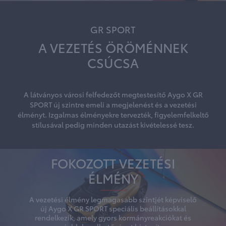
GR SPORT
A VEZETÉS ÖRÖMÉNNEK
CSÚCSA
A látványos városi felfedezőt megtestesítő Aygo X GR
SPORT új szintre emeli a megjelenést és a vezetési
élményt. Izgalmas élményekre tervezték, figyelemfelkeltő
stílusával pedig minden utazást kivételessé tesz.
FOKOZOTT VEZETÉSI
ÉLMÉNY
A vezetési élmény legmagasabb szintjét képviselő
új Aygo X GR SPORT speciális beállításokkal
rendelkezik, amely gyors kormányreakciókat és