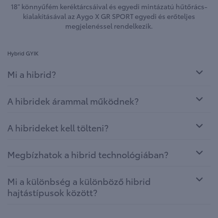
18" könnyűfém keréktárcsáival és egyedi mintázatú hűtőrács-
kialakításával az Aygo X GR SPORT egyedi és erőteljes
megjelenéssel rendelkezik.
Hybrid GYIK
Mi a hibrid?
A hibridek árammal működnek?
A hibrideket kell tölteni?
Megbízhatok a hibrid technológiában?
Mi a különbség a különböző hibrid
hajtástípusok között?