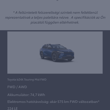
* A feltüntetett felszereltségi szintek nem feltétlenül
reprezentatívak a teljes palettára nézve. A specifikációk az Ön
piacától függően eltérhetnek.
Toyota bZ4X Touring Mid FWD
FWD / AWD
Akkumulátor: 74,7 kWh
Elektromos hatótávolság: akár 575 km FWD változatban*
224 LE