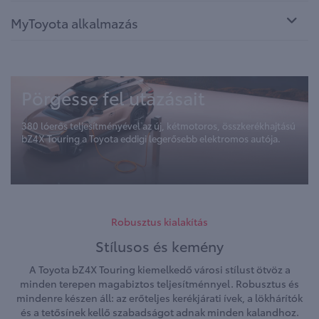
MyToyota alkalmazás
Pörgesse fel utazásait
380 lóerős teljesítményével az új, kétmotoros, összkerékhajtású
bZ4X Touring a Toyota eddigi legerősebb elektromos autója.
Robusztus kialakítás
Stílusos és kemény
A Toyota bZ4X Touring kiemelkedő városi stílust ötvöz a
minden terepen magabiztos teljesítménnyel. Robusztus és
mindenre készen áll: az erőteljes kerékjárati ívek, a lökhárítók
és a tetősínek kellő szabadságot adnak minden kalandhoz.