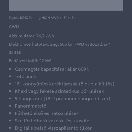
Toyota bZ4X Touring HIGH AWD + 18" + JBL
AWD
Akkumulátor: 74,7 kWh
Elektromos hatótávolság: 505 km FWD változatban*
380 LE
Fedélzeti töltő: 22 kW
Csomagtér kapacitása: akár 669 l
Tetősínek
18" könnyűfém keréktárcsák (5 dupla küllős)
Khaki vagy fekete szintetikus bőr ülések
9 hangszóró (JBL® prémium hangrendszer)
Panorámatető
Fűthető első és hátsó ülések
Szellőztethető vezető- és utasülés
Digitális belső visszapillantó tükör