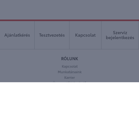
Szerviz
Ajánlatkérés
Tesztvezetés
Kapcsolat
bejelentkezés
RÓLUNK
Kapcsolat
Munkatársaink
Karrier
Ügyvezetői köszöntő
Cégbemutató
KÖVESSEN MINKET