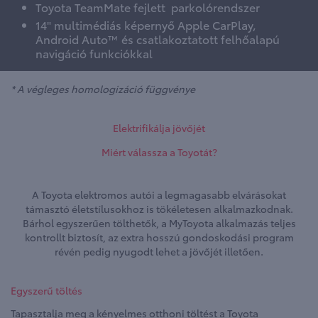
Toyota TeamMate fejlett parkolórendszer
14" multimédiás képernyő Apple CarPlay,
Android Auto™ és csatlakoztatott felhőalapú
navigáció funkciókkal
* A végleges homologizáció függvénye
Elektrifikálja jövőjét
Miért válassza a Toyotát?
A Toyota elektromos autói a legmagasabb elvárásokat
támasztó életstílusokhoz is tökéletesen alkalmazkodnak.
Bárhol egyszerűen tölthetők, a MyToyota alkalmazás teljes
kontrollt biztosít, az extra hosszú gondoskodási program
révén pedig nyugodt lehet a jövőjét illetően.
Egyszerű töltés
Tapasztalja meg a kényelmes otthoni töltést a Toyota