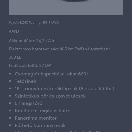
Toyota bZ4X Touring HIGH AWD
AWD
Akkumulátor: 74,7 kWh
Elektromos hatótávolság: 465 km FWD változatban*
380 LE
Fedélzeti töltő: 22 kW
Csomagtér kapacitása: akár 669 l
Tetősínek
18" könnyűfém keréktárcsák (5 dupla küllős)
Szintetikus bőr és szövet ülések
6 hangszóró
Intelligens digitális kulcs
Panoráma monitor
Fűthető kormánykerék