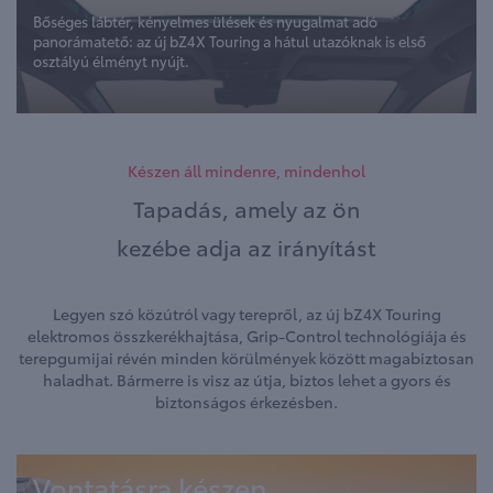
Bőséges lábtér, kényelmes ülések és nyugalmat adó
panorámatető: az új bZ4X Touring a hátul utazóknak is első
osztályú élményt nyújt.
Készen áll mindenre, mindenhol
Tapadás, amely az ön
kezébe adja az irányítást
Legyen szó közútról vagy terepről, az új bZ4X Touring
elektromos összkerékhajtása, Grip-Control technológiája és
terepgumijai révén minden körülmények között magabiztosan
haladhat. Bármerre is visz az útja, biztos lehet a gyors és
biztonságos érkezésben.
Vontatásra készen