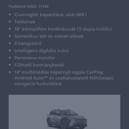
Fedélzeti töltő: 11 kW
Csomagtér kapacitása: akár 669 l
Tetősínek
18" könnyűfém keréktárcsák (5 dupla küllős)
Szintetikus bőr és szövet ülések
6 hangszóró
Intelligens digitális kulcs
Panoráma monitor
Fűthető kormánykerék
14" multimédiás képernyő Apple CarPlay,
Android Auto™ és csatlakoztatott felhőalapú
navigáció funkciókkal