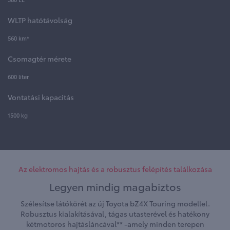
WLTP hatótávolság
560 km*
Csomagtér mérete
600 liter
Vontatási kapacitás
1500 kg
Az elektromos hajtás és a robusztus felépítés találkozása
Legyen mindig magabiztos
Szélesítse látókörét az új Toyota bZ4X Touring modellel.
Robusztus kialakításával, tágas utasterével és hatékony
kétmotoros hajtásláncával** -amely minden terepen