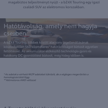
magabiztos teljesítményt nyújt - a bZ4X Touring egy igazi
családi SUV az elektromos korszakban.
Hatótávolság, amely nem hagyja
cserben
A bZX4 Touring, többek között alacsony légellenállásának
köszönhetően 560 kilométeres* hatótávolságot biztosít egyetlen
feltöltéssel. Az akkumulátor előkészítő technológia gyors és
hatékony DC gyorstöltést biztosít, még hideg időben is.
* Az adatok a várható WLTP adatokat tükrözik, de a végleges megerősítés a
homologizációtól függ
** Kétmotoros AWD változat
A Toyota töltési ökoszisztémája