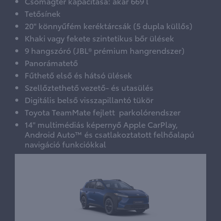
Csomagtér kapacitása: akár 669 l
Tetősínek
20" könnyűfém keréktárcsák (5 dupla küllős)
Khaki vagy fekete szintetikus bőr ülések
9 hangszóró (JBL® prémium hangrendszer)
Panorámatető
Fűthető első és hátsó ülések
Szellőztethető vezető- és utasülés
Digitális belső visszapillantó tükör
Toyota TeamMate fejlett parkolórendszer
14" multimédiás képernyő Apple CarPlay,
Android Auto™ és csatlakoztatott felhőalapú
navigáció funkciókkal