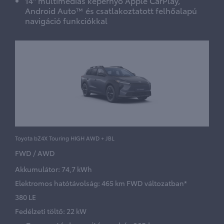
14" multimédiás képernyő Apple CarPlay,
Android Auto™ és csatlakoztatott felhőalapú
navigáció funkciókkal
Toyota bZ4X Touring HIGH AWD + JBL
FWD / AWD
Akkumulátor: 74,7 kWh
Elektromos hatótávolság: 465 km FWD változatban*
380 LE
Fedélzeti töltő: 22 kW