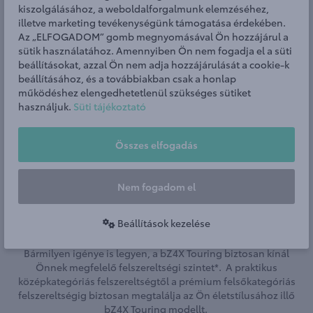
kiszolgálásához, a weboldalforgalmunk elemzéséhez,
illetve marketing tevékenységünk támogatása érdekében.
Az „ELFOGADOM” gomb megnyomásával Ön hozzájárul a
Kalandozzon az X-mode
sütik használatához. Amennyiben Ön nem fogadja el a süti
összkerékhajtással
beállításokat, azzal Ön nem adja hozzájárulását a cookie-k
beállításához, és a továbbiakban csak a honlap
működéshez elengedhetetlenül szükséges sütiket
használjuk.
Süti tájékoztató
A Snow/Dirt és Deep snow/Mud beállításokkal rendelkező X-
MODE összkerékhajtás a Grip-Control technológiával még a
legnehezebb terepen is helytáll.
Összes elfogadás
Fedezze fel a Toyota bZ4X Touring
Nem fogadom el
felszereltségi szintjeit kezébe adja az
irányítást
Beállítások kezelése
Bármilyen igénye is legyen, a bZ4X Touring biztosan kínál
Önnek megfelelő felszereltségi szintet*. A praktikus
középkategóriás felszereltségtől a prémium felsőkategóriás
felszereltségig biztosan megtalálja az Ön életstílusához illő
bZ4X Touring modellt.