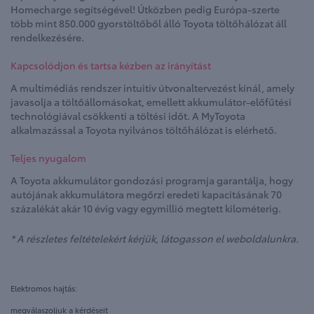
Homecharge segítségével! Útközben pedig Európa-szerte
több mint 850.000 gyorstöltőből álló Toyota töltőhálózat áll
rendelkezésére.
Kapcsolódjon és tartsa kézben az irányítást
A multimédiás rendszer intuitív útvonaltervezést kínál, amely
javasolja a töltőállomásokat, emellett akkumulátor-előfűtési
technológiával csökkenti a töltési időt. A MyToyota
alkalmazással a Toyota nyilvános töltőhálózat is elérhető.
Teljes nyugalom
A Toyota akkumulátor gondozási programja garantálja, hogy
autójának akkumulátora megőrzi eredeti kapacitásának 70
százalékát akár 10 évig vagy egymillió megtett kilométerig.
* A részletes feltételekért kérjük, látogasson el weboldalunkra.
Elektromos hajtás:
megválaszoljuk a kérdéseit