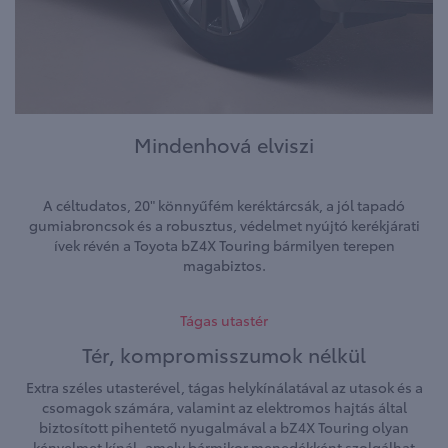
Mindenhová elviszi
A céltudatos, 20" könnyűfém keréktárcsák, a jól tapadó
gumiabroncsok és a robusztus, védelmet nyújtó kerékjárati
ívek révén a Toyota bZ4X Touring bármilyen terepen
magabiztos.
Tágas utastér
Tér, kompromisszumok nélkül
Extra széles utasterével, tágas helykínálatával az utasok és a
csomagok számára, valamint az elektromos hajtás által
biztosított pihentető nyugalmával a bZ4X Touring olyan
kényelmet kínál, amely bármikor menedékként szolgálhat