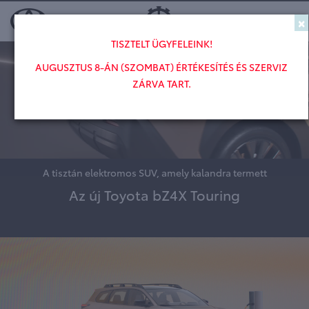
×
Toggl
TISZTELT ÜGYFELEINK!
AUGUSZTUS 8-ÁN (SZOMBAT) ÉRTÉKESÍTÉS ÉS SZERVIZ
ZÁRVA TART.
A tisztán elektromos SUV, amely kalandra termett
Az új Toyota bZ4X Touring