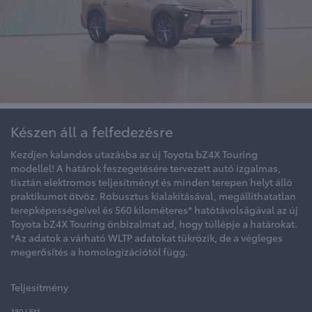
Készen áll a felfedezésre
Kezdjen kalandos utazásba az új Toyota bZ4X Touring
modellel! A határok feszegetésére tervezett autó izgalmas,
tisztán elektromos teljesítményt és minden terepen helyt álló
praktikumot ötvöz. Robusztus kialakításával, megállíthatatlan
terepképességeivel és 560 kilométeres* hatótávolságával az új
Toyota bZ4X Touring önbizalmat ad, hogy túllépje a határokat.
*Az adatok a várható WLTP adatokat tükrözik, de a végleges
megerősítés a homologizációtól függ.
Teljesítmény
380 LE**