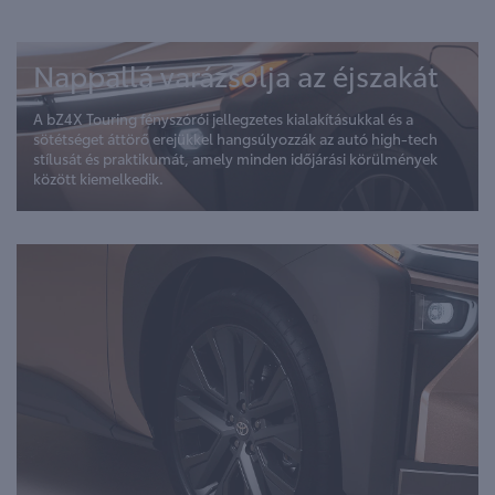
Nappallá varázsolja az éjszakát
A bZ4X Touring fényszórói jellegzetes kialakításukkal és a
sötétséget áttörő erejükkel hangsúlyozzák az autó high-tech
stílusát és praktikumát, amely minden időjárási körülmények
között kiemelkedik.