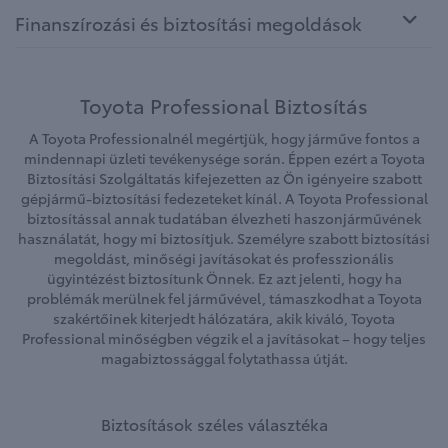
Finanszírozási és biztosítási megoldások
Toyota Professional Biztosítás
A Toyota Professionalnél megértjük, hogy járműve fontos a
mindennapi üzleti tevékenysége során. Éppen ezért a Toyota
Biztosítási Szolgáltatás kifejezetten az Ön igényeire szabott
gépjármű-biztosítási fedezeteket kínál. A Toyota Professional
biztosítással annak tudatában élvezheti haszonjárművének
használatát, hogy mi biztosítjuk. Személyre szabott biztosítási
megoldást, minőségi javításokat és professzionális
ügyintézést biztosítunk Önnek. Ez azt jelenti, hogy ha
problémák merülnek fel járművével, támaszkodhat a Toyota
szakértőinek kiterjedt hálózatára, akik kiváló, Toyota
Professional minőségben végzik el a javításokat – hogy teljes
magabiztossággal folytathassa útját.
Biztosítások széles választéka