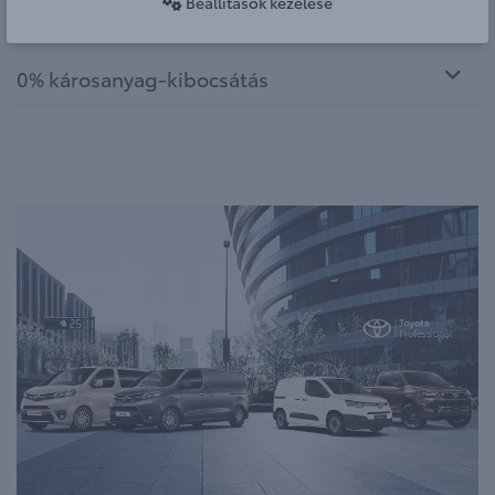
Beállítások kezelése
Alacsony fenntartási költségek
0% károsanyag-kibocsátás