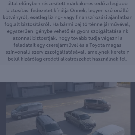
által előnyben részesített márkakereskedő a legjobb
biztosítási fedezetet kínálja Önnek, legyen szó önálló
kötvényről, esetleg lízing- vagy finanszírozási ajánlatban
foglalt biztosításról. Ha bármi baj történne járművével,
egyszerűen igénybe vehető és gyors szolgáltatásaink
azonnal biztosítják, hogy tovább tudja végezni a
feladatait egy cserejárművel és a Toyota magas
színvonalú szervizszolgáltatásával, amelynek keretein
belül kizárólag eredeti alkatrészeket használnak fel.