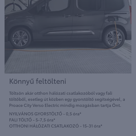
Könnyű feltölteni
Töltsön akár otthon hálózati csatlakozóból vagy fali
töltőből, esetleg út közben egy gyorstöltő segítségével, a
Proace City Verso Electric mindig mozgásban tartja Önt.
NYILVÁNOS GYORSTÖLTŐ - 0,5 óra*
FALI TÖLTŐ - 5-7,5 óra*
OTTHONI HÁLÓZATI CSATLAKOZÓ - 15-31 óra*