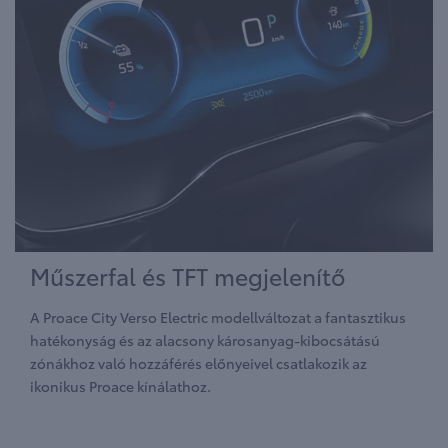
Műszerfal és TFT megjelenítő
A Proace City Verso Electric modellváltozat a fantasztikus
hatékonyság és az alacsony károsanyag-kibocsátású
zónákhoz való hozzáférés előnyeivel csatlakozik az
ikonikus Proace kínálathoz.