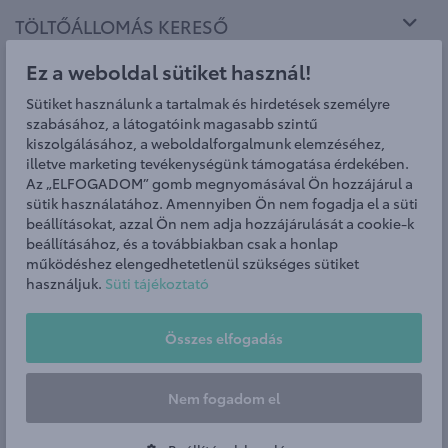
TÖLTŐÁLLOMÁS KERESŐ
Ez a weboldal sütiket használ!
HATÓTÁVOLSÁG ELLENŐRZÉS
Sütiket használunk a tartalmak és hirdetések személyre
szabásához, a látogatóink magasabb szintű
AKKUMULÁTORHASZNÁLATI KÉPERNYŐ
kiszolgálásához, a weboldalforgalmunk elemzéséhez,
illetve marketing tevékenységünk támogatása érdekében.
Az „ELFOGADOM” gomb megnyomásával Ön hozzájárul a
sütik használatához. Amennyiben Ön nem fogadja el a süti
GYIK
beállításokat, azzal Ön nem adja hozzájárulását a cookie-k
beállításához, és a továbbiakban csak a honlap
működéshez elengedhetetlenül szükséges sütiket
Mekkora távolságot tudok megtenni egy
használjuk.
Süti tájékoztató
töltéssel?
Összes elfogadás
Hol tudok tölteni?
Nem fogadom el
Meddig tart egy feltöltés?