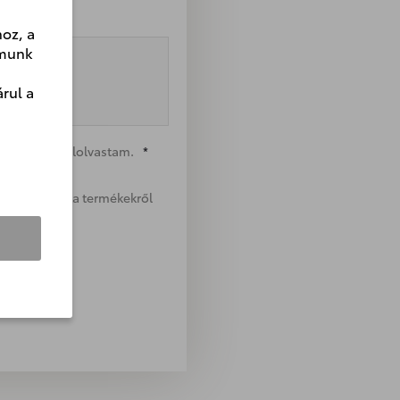
oz, a
lmunk
rul a
ékoztatóját
elolvastam.
*
momra a Toyota termékekről
i.