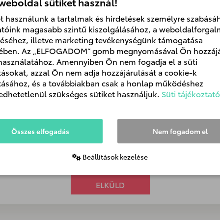
 weboldal sütiket használ!
et használunk a tartalmak és hirdetések személyre szabásáh
atóink magasabb szintű kiszolgálásához, a weboldalforga
éséhez, illetve marketing tevékenységünk támogatása
ében. Az „ELFOGADOM” gomb megnyomásával Ön hozzájá
 használatához. Amennyiben Ön nem fogadja el a süti
ításokat, azzal Ön nem adja hozzájárulását a cookie-k
ításához, és a továbbiakban csak a honlap működéshez
i tájékoztatót
és a Toyota Central Europe Sp z.o.o.
Adatkezelési Táj
edhetetlenül szükséges sütiket használjuk.
Süti tájékoztató
il Frey Magyarország Kft. és a Toyota Central Europe Sp z.o.o. szá
koztatókat és ajánlatokat küldjön.
nális süti, így a robot ellenőrzést nem tudjuk megjeleníten
Összes elfogadás
Nem fogadom el
Beállítások kezelése
t, hogy nem robot
ELKÜLD