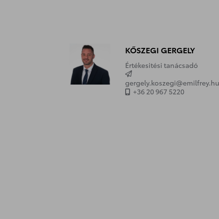
KŐSZEGI GERGELY
Értékesitési tanácsadó
gergely.koszegi@emilfrey.h
+36 20 967 5220