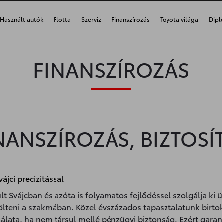
Használt autók
Flotta
Szerviz
Finanszírozás
Toyota világa
Dipl
FINANSZÍROZÁS
NANSZÍROZÁS, BIZTOSÍ
vájci precizitással
t Svájcban és azóta is folyamatos fejlődéssel szolgálja ki ü
tölteni a szakmában. Közel évszázados tapasztalatunk birt
álata, ha nem társul mellé pénzügyi biztonság. Ezért garan