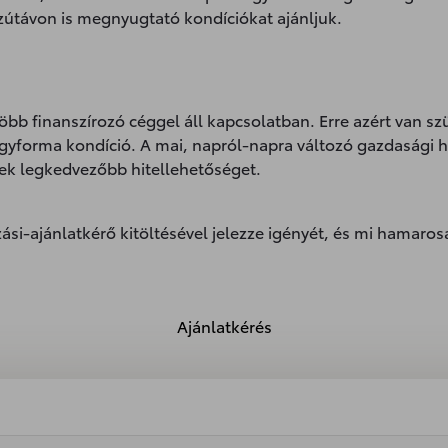
útávon is megnyugtató kondíciókat ajánljuk.
bb finanszírozó céggel áll kapcsolatban. Erre azért van sz
egyforma kondíció. A mai, napról-napra változó gazdasági 
ek legkedvezőbb hitellehetőséget.
ozási-ajánlatkérő kitöltésével jelezze igényét, és mi hamaro
Ajánlatkérés