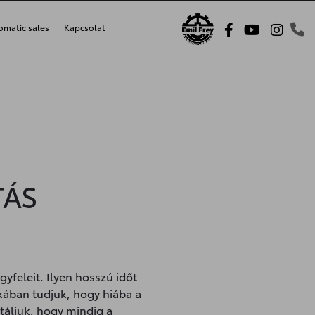
omatic sales
Kapcsolat
TÁS
gyfeleit. Ilyen hosszú időt
okában tudjuk, hogy hiába a
táljuk, hogy mindig a