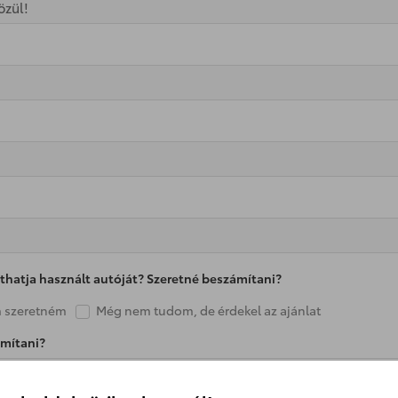
özül!
thatja használt autóját? Szeretné beszámítani?
 szeretném
Még nem tudom, de érdekel az ajánlat
ámítani?