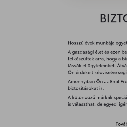
BIZT
Hosszú évek munkája egyetle
A gazdasági élet és ezen be
felkészültek arra, hogy a 
lássák el ügyfeleinket. Átv
Ön érdekeit képviselve segí
Amennyiben Ön az Emil Fre
biztosításokat is.
A különböző márkák speciál
is választhat, de egyedi igé
Továb