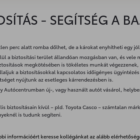
OSÍTÁS - SEGÍTSÉG A B
n perc alatt romba dőlhet, de a károkat enyhítheti egy jól
lül a biztosítási terület állandóan mozgásban van, és vele 
biztosítások megkötésében is tökéletes munkát végezzenek,
állaljuk a biztosításokkal kapcsolatos időigényes ügyintézé
tséget nyújtunk az esetleges kárrendezésben is.
y Autócentrumban új-, vagy használt autót vásárol, helyb
is biztosításain kívül – pld. Toyota Casco – számtalan má
nyeknél is tudunk segíteni.
bi információért keresse kollégánkat az alább elérhetősé