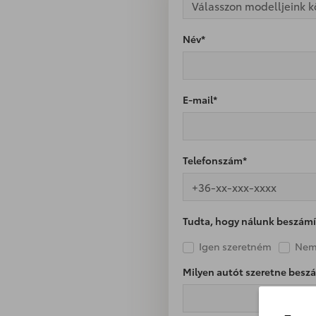
Válasszon modelljeink k
Név*
E-mail*
Telefonszám*
Tudta, hogy nálunk beszámí
Igen szeretném
Nem
Milyen autót szeretne besz