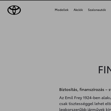
Modellek
Akciók
Szalonautók
FI
Biztosítás, finanszírozás – s
Az Emil Frey 1924-ben alakul
csak tisztességgel lehet el
legkorszerűbb járművek kín