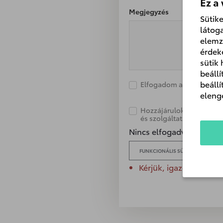
Ez a
Megjegyzés
Sütik
látog
elemz
érdek
sütik
beáll
beáll
Elfogadom az
adatvédelm
eleng
Hozzájárulok, hogy az Em
és szolgáltatásokról tájé
Nincs elfogadva a funkcio
FUNKCIONÁLIS SÜTI ELFOGADÁSA
Kérjük, igazolja magá