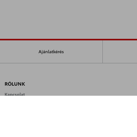
Ajánlatkérés
RÓLUNK
Kapcsolat
Munkatársaink
Karrier
Ügyvezetői köszöntő
Cégbemutató