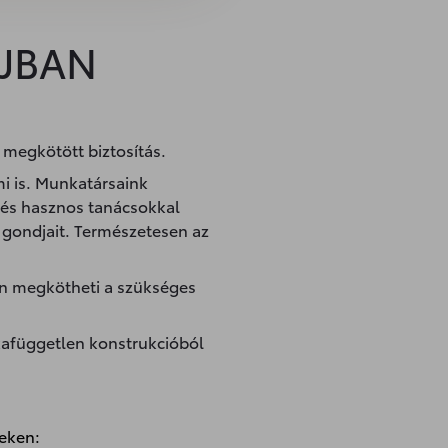
AJBAN
 megkötött biztosítás.
mi is. Munkatársaink
 és hasznos tanácsokkal
s gondjait. Természetesen az
en megkötheti a szükséges
rkafüggetlen konstrukcióból
geken: