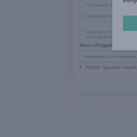
Csereautót igényel
Elfogadom az
adatvédelm
Hozzájárulok, hogy az Em
és szolgáltatásokról tájé
Nincs elfogadva a funkcio
FUNKCIONÁLIS SÜTI ELFOGADÁSA
Kérjük, igazolja magá