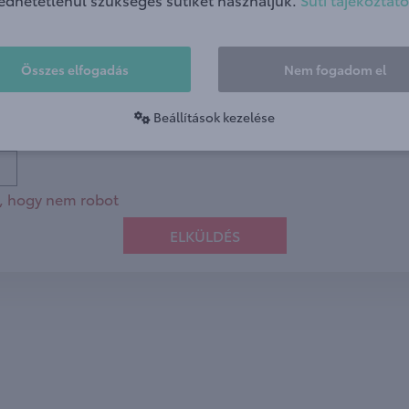
i tájékoztatót
és a Toyota Central Europe Sp z.o.o.
Adatkezelési Táj
Összes elfogadás
Nem fogadom el
il Frey Magyarország Kft. és a Toyota Central Europe Sp z.o.o. szá
koztatókat és ajánlatokat küldjön.
Beállítások kezelése
nális süti, így a robot ellenőrzést nem tudjuk megjeleníten
t, hogy nem robot
ELKÜLDÉS