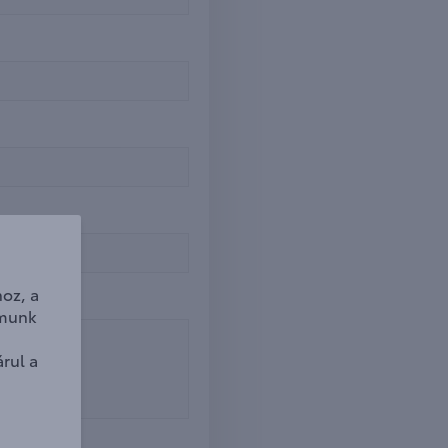
oz, a
lmunk
rul a