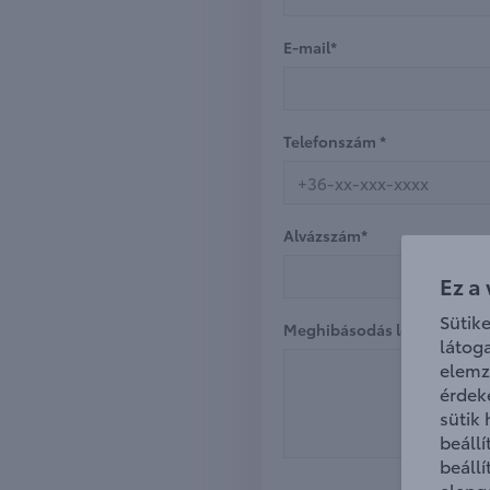
E-mail*
Telefonszám *
Alvázszám*
Ez a
Sütik
Meghibásodás leírása
látog
elemz
érdek
sütik
beáll
beáll
eleng