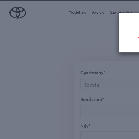
Modellek
Akciók
Szalonautók
Gyártmány*
Toyota
Rendszám*
Név*