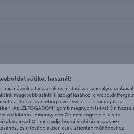
 weboldal sütiket használ!
et használunk a tartalmak és hirdetések személyre szabásáh
atóink magasabb szintű kiszolgálásához, a weboldalforga
éséhez, illetve marketing tevékenységünk támogatása
ében. Az „ELFOGADOM” gomb megnyomásával Ön hozzájá
 használatához. Amennyiben Ön nem fogadja el a süti
ításokat, azzal Ön nem adja hozzájárulását a cookie-k
ításához, és a továbbiakban csak a honlap működéshez
edhetetlenül szükséges sütiket használjuk.
Süti tájékoztató