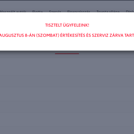
Használt autók
Flotta
Szerviz
Finanszírozás
Toyota világa
Dipl
TISZTELT ÜGYFELEINK!
AUGUSZTUS 8-ÁN (SZOMBAT) ÉRTÉKESÍTÉS ÉS SZERVIZ ZÁRVA TART
SZERVIZ BEJELENTKEZÉ