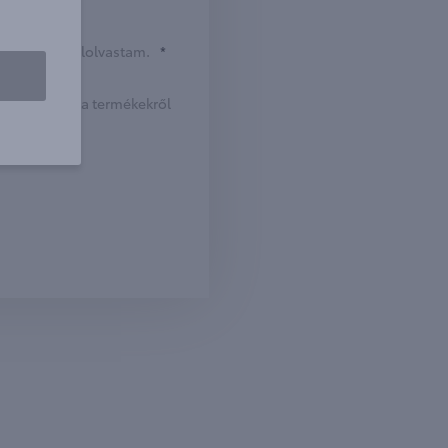
ékoztatóját
elolvastam.
*
momra a Toyota termékekről
i.