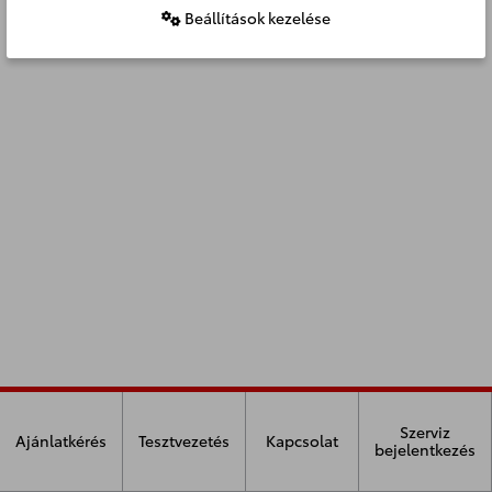
Beállítások kezelése
Szerviz
Ajánlatkérés
Tesztvezetés
Kapcsolat
bejelentkezés