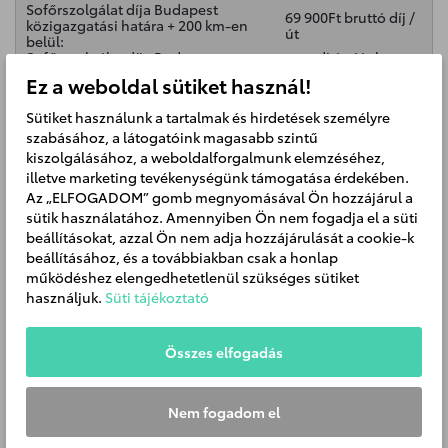
Sofőrszolgálat díja Budapest
69 900Ft bruttó díj /
közigazgatási határa + 200 km-en
út
belül:
Sofőrszolgálat díja Budapest
egyedi árajánlat
közigazgatási határa + 200 km-en túl:
alapján
Ez a weboldal sütiket használ!
6000 Ft bruttó díj /
Várakozás (15 percen túl):
megkezdett fél óra
Sütiket használunk a tartalmak és hirdetések személyre
Felár:
szabásához, a látogatóink magasabb szintű
SOS rendelési felár tárgynapon
+6000 Ft bruttó díj /
rendelve, teljesítve:
út
kiszolgálásához, a weboldalforgalmunk elemzéséhez,
Távolsági felár 15 km-nél hosszabb
+2500 Ft bruttó díj /
illetve marketing tevékenységünk támogatása érdekében.
Budapestről induló fuvarok esetén:
út
Az „ELFOGADOM” gomb megnyomásával Ön hozzájárul a
Munkaidőn kívül:
60%
sütik használatához. Amennyiben Ön nem fogadja el a süti
Hétvégén/munkaszüneti napokon:
90%
beállításokat, azzal Ön nem adja hozzájárulását a cookie-k
beállításához, és a továbbiakban csak a honlap
A megrendelt szolgáltatás lemondása a teljesítés előtti
működéshez elengedhetetlenül szükséges sütiket
munkanapon 16- óráig díjmentes.
használjuk.
Süti tájékoztató
A 16 óra után rendelt, következő munkanapra szóló
megrendeléseket SOS felár ellenében tudjuk teljesíteni.
Összes elfogadás
További információkért hívja Call Centerünket: +36 1 470 90 10
Nem fogadom el