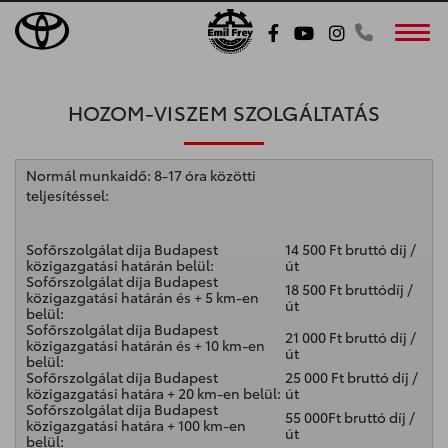
Toggl
HOZOM-VISZEM SZOLGÁLTATÁS
Normál munkaidő: 8-17 óra közötti
teljesítéssel:
Sofőrszolgálat díja Budapest
14 500 Ft bruttó díj /
közigazgatási határán belül:
út
Sofőrszolgálat díja Budapest
18 500 Ft bruttódíj /
közigazgatási határán és + 5 km-en
út
belül:
Sofőrszolgálat díja Budapest
21 000 Ft bruttó díj /
közigazgatási határán és + 10 km-en
út
belül:
Sofőrszolgálat díja Budapest
25 000 Ft bruttó díj /
közigazgatási határa + 20 km-en belül:
út
Sofőrszolgálat díja Budapest
55 000Ft bruttó díj /
közigazgatási határa + 100 km-en
út
belül: