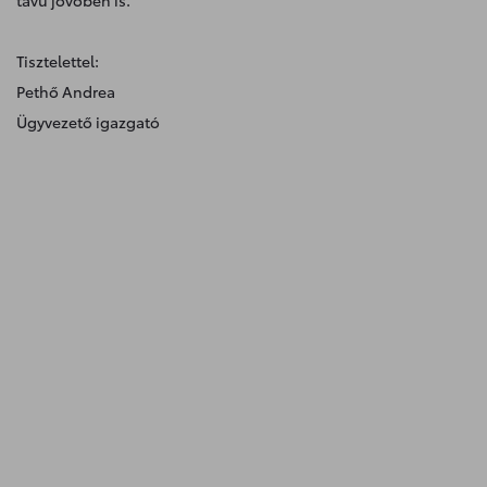
távú jövőben is.
Tisztelettel:
Pethő Andrea
Ügyvezető igazgató