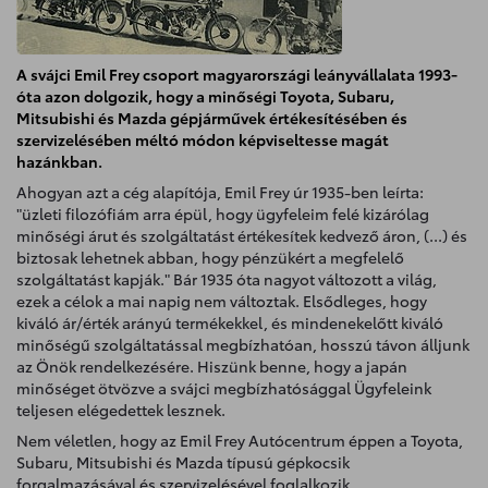
A svájci Emil Frey csoport magyarországi leányvállalata 1993-
óta azon dolgozik, hogy a minőségi Toyota, Subaru,
Mitsubishi és Mazda gépjárművek értékesítésében és
szervizelésében méltó módon képviseltesse magát
hazánkban.
Ahogyan azt a cég alapítója, Emil Frey úr 1935-ben leírta:
"üzleti filozófiám arra épül, hogy ügyfeleim felé kizárólag
minőségi árut és szolgáltatást értékesítek kedvező áron, (...) és
biztosak lehetnek abban, hogy pénzükért a megfelelő
szolgáltatást kapják." Bár 1935 óta nagyot változott a világ,
ezek a célok a mai napig nem változtak. Elsődleges, hogy
kiváló ár/érték arányú termékekkel, és mindenekelőtt kiváló
minőségű szolgáltatással megbízhatóan, hosszú távon álljunk
az Önök rendelkezésére. Hiszünk benne, hogy a japán
minőséget ötvözve a svájci megbízhatósággal Ügyfeleink
teljesen elégedettek lesznek.
Nem véletlen, hogy az Emil Frey Autócentrum éppen a Toyota,
Subaru, Mitsubishi és Mazda típusú gépkocsik
forgalmazásával és szervizelésével foglalkozik