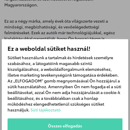
Magyarországon.
Ez az a négy márka, amely évek óta világszerte vezeti a
minőségi, megbízhatósági, és vevőelégedettségi
felméréseket. Ezek az autók már technológiájukkal, egész
kialakításukkal garantálják, hogy Ön hosszú távon is
megbízható társra találjon. Bemutatótermünk és szervizünk
Ez a weboldal sütiket használ!
pedig ehhez olyan magasan képzett műszaki hátteret biztosít,
amely valóban örömmé és gondtalanná teszi az autózást.
Sütiket használunk a tartalmak és hirdetések személyre
szabásához, a látogatóink magasabb szintű
Nálunk mindent egy helyen talál. Szeretné kipróbálni a
kiszolgálásához, a weboldalforgalmunk elemzéséhez,
legújabb modelleket? Legyen vendégünk egy izgalmas
illetve marketing tevékenységünk támogatása érdekében.
tesztvezetésre! Autócentrumunk tárt ajtókkal várja az
Az „ELFOGADOM” gomb megnyomásával Ön hozzájárul a
érdeklődőket. Nem igazodik ki a bonyolult biztosítási feltételek
sütik használatához. Amennyiben Ön nem fogadja el a süti
és hitelmutatók között? Nyugodtan ránk bízhatja hitel és
beállításokat, azzal Ön nem adja hozzájárulását a cookie-k
biztosítási ügyeit, legyen szó a biztosítás megkötéséről vagy
beállításához, és a továbbiakban csak a honlap
kárrendezésről. Ha valami mégsem működne... Szervizünk
működéshez elengedhetetlenül szükséges sütiket
rövid határidővel, folyamatosan továbbképzett
használjuk.
Süti tájékoztató
szerelőcsapattal és a legújabb diagnosztikai műszerekkel,
célszerszámokkal, eredeti gyári, kiváló minőségű és kedvező
árfekvésű - Optifit (Toyota) - alkatrészekkel és kiegészítő
Összes elfogadás
tartozékokkal áll Ügyfeleink rendelkezésére, mind garanciális,