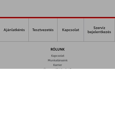
Szerviz
Ajánlatkérés
Tesztvezetés
Kapcsolat
bejelentkezés
RÓLUNK
Kapcsolat
Munkatársaink
Karrier
Ügyvezetői köszöntő
Cégbemutató
KÖVESSEN MINKET