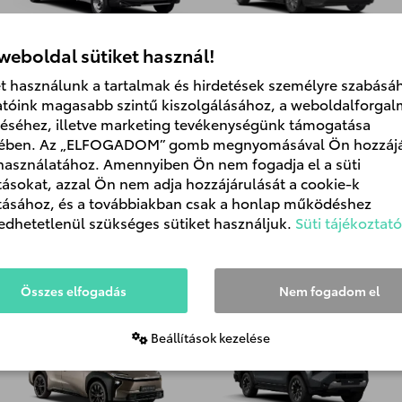
Proace Max
Proace City Verso EV
 weboldal sütiket használ!
et használunk a tartalmak és hirdetések személyre szabásáh
atóink magasabb szintű kiszolgálásához, a weboldalforga
éséhez, illetve marketing tevékenységünk támogatása
ében. Az „ELFOGADOM” gomb megnyomásával Ön hozzájá
 használatához. Amennyiben Ön nem fogadja el a süti
ításokat, azzal Ön nem adja hozzájárulását a cookie-k
ításához, és a továbbiakban csak a honlap működéshez
edhetetlenül szükséges sütiket használjuk.
Süti tájékoztató
Proace City Verso
Proace City
Összes elfogadás
Nem fogadom el
Beállítások kezelése