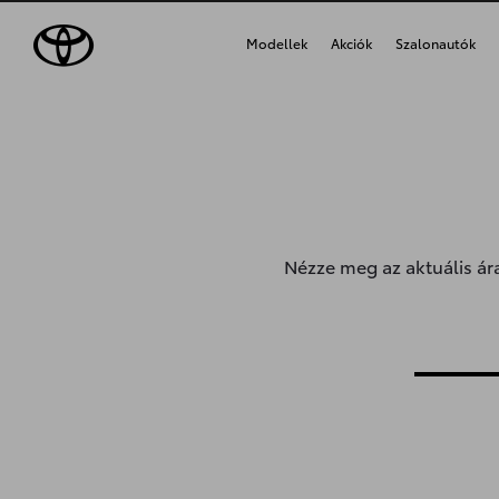
Modellek
Akciók
Szalonautók
Nézze meg az aktuális ára