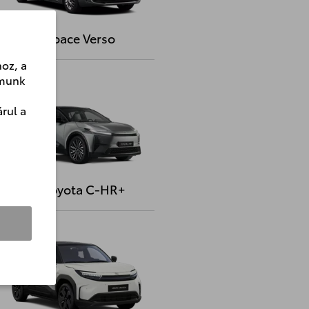
Proace Verso
oz, a
lmunk
rul a
Új toyota C-HR+