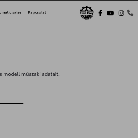
omatic sales
Kapcsolat
es modell műszaki adatait.