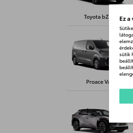
Toyota bZ4X
Ez a
Sütik
látog
elemz
érdek
sütik
beáll
beáll
eleng
Proace Van