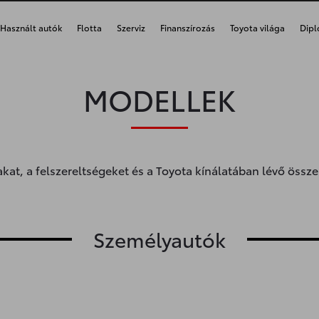
Használt autók
Flotta
Szerviz
Finanszírozás
Toyota világa
Dipl
MODELLEK
kat, a felszereltségeket és a Toyota kínálatában lévő össz
Személyautók