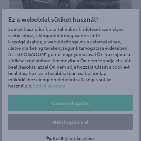
Ez a weboldal sütiket használ!
Sütiket használunk a tartalmak és hirdetések személyre
szabásához, a látogatóink magasabb szintű
kiszolgálásához, a weboldalforgalmunk elemzéséhez,
illetve marketing tevékenységünk támogatása érdekében.
Az „ELFOGADOM” gomb megnyomásával Ön hozzájárul a
sütik használatához. Amennyiben Ön nem fogadja el a süti
ÚJ PROACE CITY VAN
beállításokat, azzal Ön nem adja hozzájárulását a cookie-k
beállításához, és a továbbiakban csak a honlap
MÁR
működéshez elengedhetetlenül szükséges sütiket
6 800 000
használjuk.
Süti tájékoztató
FT-TÓL
Összes elfogadás
Árlista megtekintése
Nem fogadom el
Tesztvezetésre jelentkezni
Beállítások kezelése