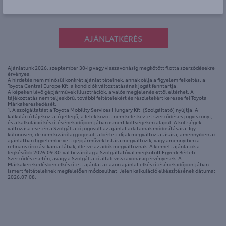
SZALONAUTÓK
AJÁNLATKÉRÉS
Ajánlatunk 2026. szeptember 30-ig vagy visszavonásig megkötött flotta szerződésekre
érvényes.
A hirdetés nem minősül konkrét ajánlat tételnek, annak célja a figyelem felkeltés, a
Toyota Central Europe Kft. a kondíciók változtatásának jogát fenntartja.
A képeken lévő gépjárművek illusztrációk, a valós megjelenés ettől eltérhet. A
tájékoztatás nem teljeskörű, további feltételekért és részletekért keresse fel Toyota
Márkakereskedését.
1. A szolgáltatást a Toyota Mobility Services Hungary Kft. (Szolgáltató) nyújtja. A
kalkuláció tájékoztató jellegű, a felek között nem keletkeztet szerződéses jogviszonyt,
és a kalkuláció készítésének időpontjában ismert költségeken alapul. A költségek
változása esetén a Szolgáltató jogosult az ajánlat adatainak módosítására. Így
különösen, de nem kizárólag jogosult a bérleti díjak megváltoztatására, amennyiben az
ajánlatban figyelembe vett gépjárművek listára megváltozik, vagy amennyiben a
refinanszírozási kamatlábak, illetve az adók megváltoznak. A kiemelt ajánlatok a
legkésőbb 2026.09.30-val bezárólag a Szolgáltatóval megkötött Egyedi Bérleti
Szerződés esetén, avagy a Szolgáltató általi visszavonásig érvényesek. A
Márkakerekedésben elkészített ajánlat az azon ajánlat elkészítésének időpontjában
ismert feltételeknek megfelelően módosulhat. Jelen kalkuláció elkészítésének dátuma:
2026.07.08.