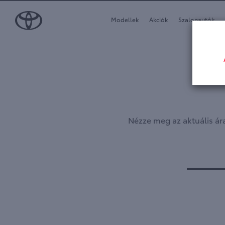
Modellek
Akciók
Szalonautók
Nézze meg az aktuális ára