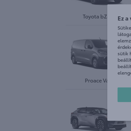
Toyota bZ4X
Ez a
Sütik
látog
elemz
érdek
sütik
beáll
beáll
eleng
Proace Van