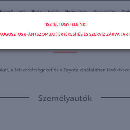
Használt autók
Flotta
Szerviz
Finanszírozás
Toyota világa
Dipl
TISZTELT ÜGYFELEINK!
AUGUSZTUS 8-ÁN (SZOMBAT) ÉRTÉKESÍTÉS ÉS SZERVIZ ZÁRVA TART
MODELLEK
kat, a felszereltségeket és a Toyota kínálatában lévő össz
Személyautók