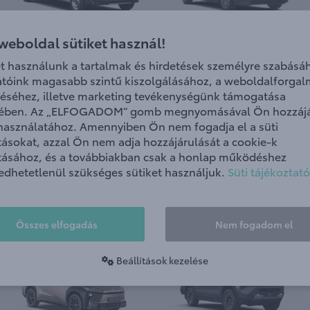
Proace Max
Proace City Verso EV
 weboldal sütiket használ!
et használunk a tartalmak és hirdetések személyre szabásáh
atóink magasabb szintű kiszolgálásához, a weboldalforga
éséhez, illetve marketing tevékenységünk támogatása
ében. Az „ELFOGADOM” gomb megnyomásával Ön hozzájá
 használatához. Amennyiben Ön nem fogadja el a süti
ításokat, azzal Ön nem adja hozzájárulását a cookie-k
ításához, és a továbbiakban csak a honlap működéshez
edhetetlenül szükséges sütiket használjuk.
Süti tájékoztató
Proace City Verso
Proace City
Összes elfogadás
Nem fogadom el
Beállítások kezelése