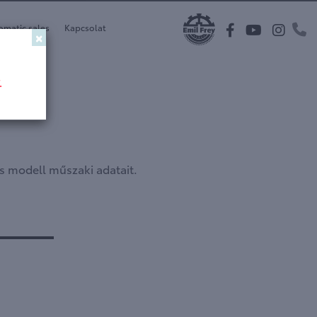
omatic sales
Kapcsolat
×
.
es modell műszaki adatait.