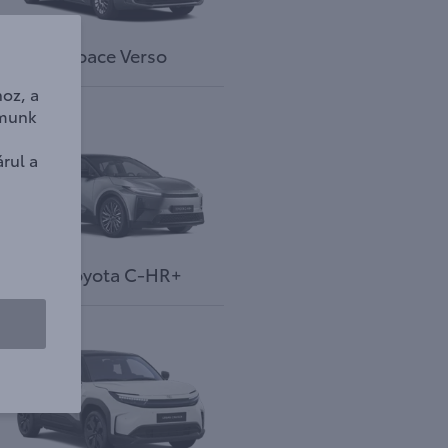
Proace Verso
oz, a
lmunk
rul a
Új toyota C-HR+